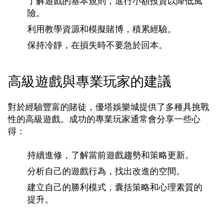
了解遊戲的基本規則，進行小額投資以降低風
險。
利用教學資源和模擬賭博，積累經驗。
保持冷靜，在損失時不要急於回本。
高級遊戲與專業玩家的建議
對於經驗豐富的賭徒，優塔娛樂城提供了多種具挑戰
性的高級遊戲。成功的專業玩家通常會分享一些心
得：
持續進修，了解當前遊戲趨勢和策略更新。
分析自己的遊戲行為，找出改進的空間。
建立自己的勝利模式，囊括策略和心理素質的
提升。