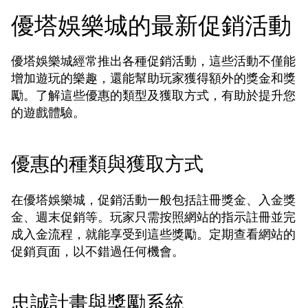
優塔娛樂城的最新促銷活動
優塔娛樂城經常推出各種促銷活動，這些活動不僅能
增加遊玩的樂趣，還能幫助玩家獲得額外的獎金和獎
勵。了解這些優惠的類型及獲取方式，有助於提升您
的遊戲體驗。
優惠的種類與獲取方式
在優塔娛樂城，促銷活動一般包括註冊獎金、入金獎
金、週末促銷等。玩家只需按照網站的指示註冊並完
成入金流程，就能享受到這些獎勵。定期查看網站的
促銷頁面，以不錯過任何機會。
忠誠計畫與獎勵系統