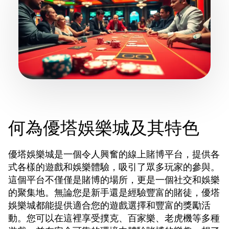
何為優塔娛樂城及其特色
優塔娛樂城是一個令人興奮的線上賭博平台，提供各
式各樣的遊戲和娛樂體驗，吸引了眾多玩家的參與。
這個平台不僅僅是賭博的場所，更是一個社交和娛樂
的聚集地。無論您是新手還是經驗豐富的賭徒，優塔
娛樂城都能提供適合您的遊戲選擇和豐富的獎勵活
動。您可以在這裡享受撲克、百家樂、老虎機等多種