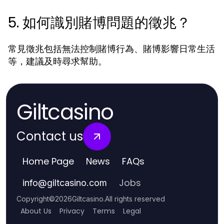
5. 如何識別賭博問題的徵兆？
常見徵兆包括無法控制賭博行為、賭博影響日常生活
等，建議及時尋求幫助。
Giltcasino
Contact us
Home Page
News
FAQs
Jobs
info
@
giltcasino.com
Copyright
©
2026
Giltcasino
.
All rights reserved
About Us
Privacy
Terms
Legal