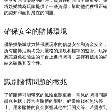
在享受賭博樂趣的同時，負責任的賭博至關重要。優
塔娛樂城為玩家提供了一些資源，幫助他們獲得正確
的認知和面對潛在的問題。
確保安全的賭博環境
優塔娛樂城致力於保護玩家的信息安全和資金安全，
所有賭博活動均受到嚴格的法規和標準的監管。玩家
應該避免在陌生的平台上進行賭博，選擇有信用的網
站来確保其安全性。
識別賭博問題的徵兆
了解賭博可能帶來的風險至關重要。常見的賭博問題
徵兆包括：經常有賭博的衝動、經常輸錢卻無法停
止、用來賭博的資金影響其他生活開支等。若覺察到