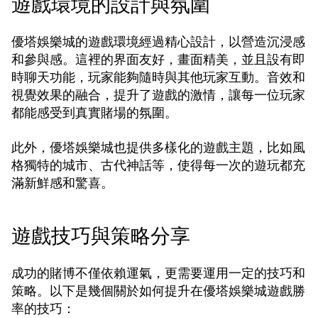
遊戲環境的設計與氛圍
優塔娛樂城的遊戲環境經過精心設計，以營造沉浸感
和參與感。這裡的界面友好，畫面精美，並且設有即
時聊天功能，玩家能夠隨時與其他玩家互動。音效和
視覺效果的融合，提升了遊戲的激情，讓每一位玩家
都能感受到真實賭場的氛圍。
此外，優塔娛樂城也提供多樣化的遊戲主題，比如風
格獨特的城市、古代神話等，使得每一次的遊玩都充
滿新鮮感和驚喜。
遊戲技巧與策略分享
成功的賭博不僅依賴運氣，更需要運用一定的技巧和
策略。以下是幾個關於如何提升在優塔娛樂城遊戲勝
率的技巧：