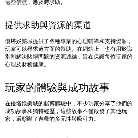
這些信號，應及時求助。
提供求助與資源的渠道
優塔娛樂城提供了各種專業的心理輔導和支持資源，
玩家可以尋求這方面的幫助。在網站上，也有用於識
別和解決賭博問題的資源連結，旨在保護每位玩家的
心理及財務健康。
玩家的體驗與成功故事
在優塔娛樂城的賭博體驗中，不少玩家分享了他們的
成功故事和獨特經歷，這些故事不僅啟發了其他玩
家，還彰顯了遊戲的多元性與吸引力。