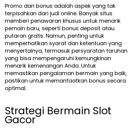
Promo dan bonus adalah aspek yang tak
terpisahkan dari judi online. Banyak situs
memberi penawaran khusus untuk menarik
pemain baru, seperti bonus deposit atau
putaran gratis. Namun, penting untuk
memperhatikan syarat dan ketentuan yang
menyertainya, termasuk persyaratan taruhan
yang bisa mempengaruhi kemungkinan
menarik kemenangan Anda. Untuk
memastikan pengalaman bermain yang baik,
pastikan untuk memanfaatkan bonus secara
optimal.
Strategi Bermain Slot
Gacor