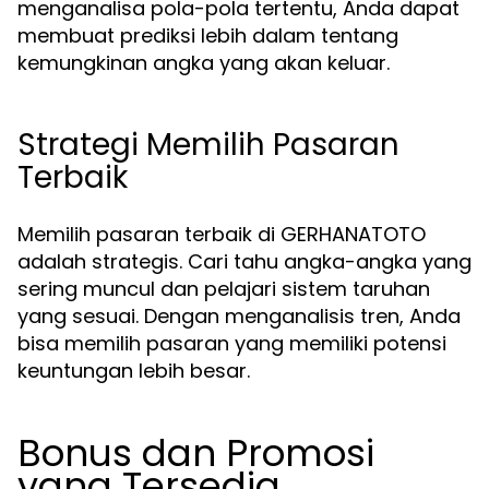
menganalisa pola-pola tertentu, Anda dapat
membuat prediksi lebih dalam tentang
kemungkinan angka yang akan keluar.
Strategi Memilih Pasaran
Terbaik
Memilih pasaran terbaik di GERHANATOTO
adalah strategis. Cari tahu angka-angka yang
sering muncul dan pelajari sistem taruhan
yang sesuai. Dengan menganalisis tren, Anda
bisa memilih pasaran yang memiliki potensi
keuntungan lebih besar.
Bonus dan Promosi
yang Tersedia