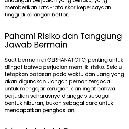
undangan perjudian yang berlaku, yang
memberikan rata-rata skor kepercayaan
tinggi di kalangan bettor.
Pahami Risiko dan Tanggung
Jawab Bermain
Saat bermain di GERHANATOTO, penting untuk
diingat bahwa perjudian memiliki risiko. Selalu
tetapkan batasan pada waktu dan uang yang
akan digunakan. Jangan pernah tergoda
untuk mengejar kerugian, dan ingat bahwa
perjudian seharusnya dianggap sebagai
bentuk hiburan, bukan sebagai cara untuk
mendapatkan penghasilan.