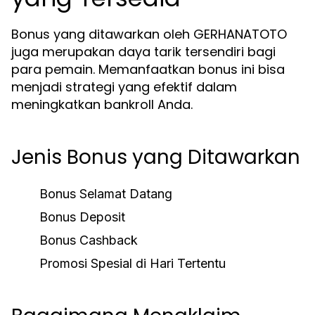
Bonus yang ditawarkan oleh GERHANATOTO
juga merupakan daya tarik tersendiri bagi
para pemain. Memanfaatkan bonus ini bisa
menjadi strategi yang efektif dalam
meningkatkan bankroll Anda.
Jenis Bonus yang Ditawarkan
Bonus Selamat Datang
Bonus Deposit
Bonus Cashback
Promosi Spesial di Hari Tertentu