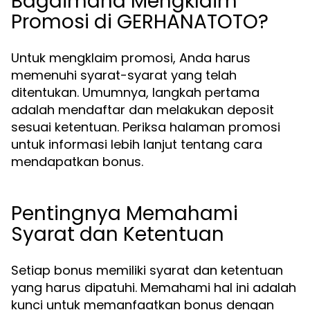
Bagaimana Mengklaim
Promosi di GERHANATOTO?
Untuk mengklaim promosi, Anda harus
memenuhi syarat-syarat yang telah
ditentukan. Umumnya, langkah pertama
adalah mendaftar dan melakukan deposit
sesuai ketentuan. Periksa halaman promosi
untuk informasi lebih lanjut tentang cara
mendapatkan bonus.
Pentingnya Memahami
Syarat dan Ketentuan
Setiap bonus memiliki syarat dan ketentuan
yang harus dipatuhi. Memahami hal ini adalah
kunci untuk memanfaatkan bonus dengan