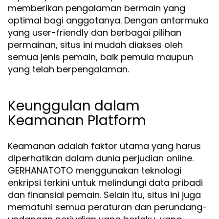
memberikan pengalaman bermain yang
optimal bagi anggotanya. Dengan antarmuka
yang user-friendly dan berbagai pilihan
permainan, situs ini mudah diakses oleh
semua jenis pemain, baik pemula maupun
yang telah berpengalaman.
Keunggulan dalam
Keamanan Platform
Keamanan adalah faktor utama yang harus
diperhatikan dalam dunia perjudian online.
GERHANATOTO menggunakan teknologi
enkripsi terkini untuk melindungi data pribadi
dan finansial pemain. Selain itu, situs ini juga
mematuhi semua peraturan dan perundang-