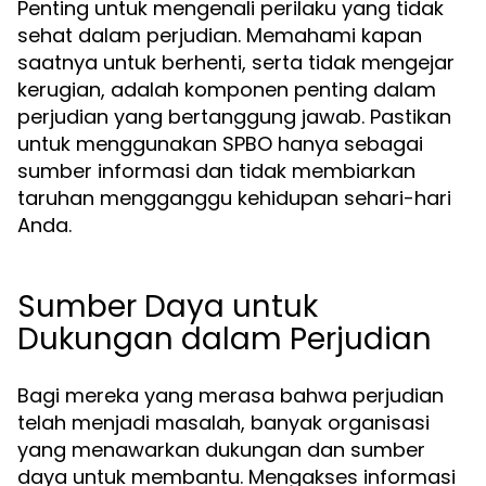
Penting untuk mengenali perilaku yang tidak
sehat dalam perjudian. Memahami kapan
saatnya untuk berhenti, serta tidak mengejar
kerugian, adalah komponen penting dalam
perjudian yang bertanggung jawab. Pastikan
untuk menggunakan SPBO hanya sebagai
sumber informasi dan tidak membiarkan
taruhan mengganggu kehidupan sehari-hari
Anda.
Sumber Daya untuk
Dukungan dalam Perjudian
Bagi mereka yang merasa bahwa perjudian
telah menjadi masalah, banyak organisasi
yang menawarkan dukungan dan sumber
daya untuk membantu. Mengakses informasi