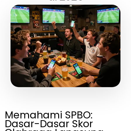
Memahami SPBO:
Dasar-Dasar Skor