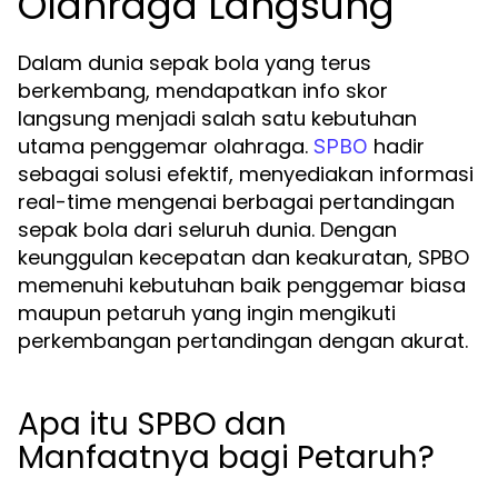
Olahraga Langsung
Dalam dunia sepak bola yang terus
berkembang, mendapatkan info skor
langsung menjadi salah satu kebutuhan
utama penggemar olahraga.
hadir
SPBO
sebagai solusi efektif, menyediakan informasi
real-time mengenai berbagai pertandingan
sepak bola dari seluruh dunia. Dengan
keunggulan kecepatan dan keakuratan, SPBO
memenuhi kebutuhan baik penggemar biasa
maupun petaruh yang ingin mengikuti
perkembangan pertandingan dengan akurat.
Apa itu SPBO dan
Manfaatnya bagi Petaruh?