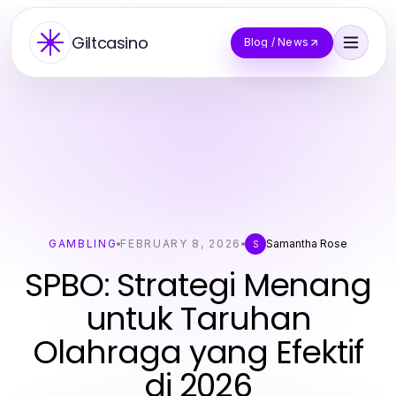
Giltcasino
Blog / News
GAMBLING
FEBRUARY 8, 2026
Samantha Rose
S
SPBO: Strategi Menang
untuk Taruhan
Olahraga yang Efektif
di 2026