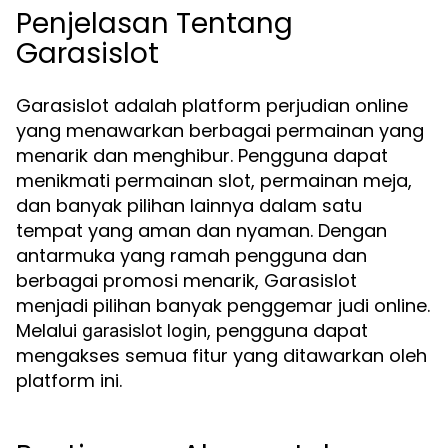
Penjelasan Tentang
Garasislot
Garasislot adalah platform perjudian online
yang menawarkan berbagai permainan yang
menarik dan menghibur. Pengguna dapat
menikmati permainan slot, permainan meja,
dan banyak pilihan lainnya dalam satu
tempat yang aman dan nyaman. Dengan
antarmuka yang ramah pengguna dan
berbagai promosi menarik, Garasislot
menjadi pilihan banyak penggemar judi online.
Melalui
, pengguna dapat
garasislot login
mengakses semua fitur yang ditawarkan oleh
platform ini.