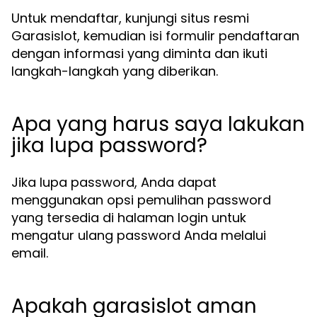
Untuk mendaftar, kunjungi situs resmi
Garasislot, kemudian isi formulir pendaftaran
dengan informasi yang diminta dan ikuti
langkah-langkah yang diberikan.
Apa yang harus saya lakukan
jika lupa password?
Jika lupa password, Anda dapat
menggunakan opsi pemulihan password
yang tersedia di halaman login untuk
mengatur ulang password Anda melalui
email.
Apakah garasislot aman