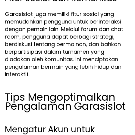
Garasislot juga memiliki fitur sosial yang
memudahkan pengguna untuk berinteraksi
dengan pemain lain. Melalui forum dan chat
room, pengguna dapat berbagi strategi,
berdiskusi tentang permainan, dan bahkan
berpartisipasi dalam turnamen yang
diadakan oleh komunitas. Ini menciptakan
pengalaman bermain yang lebih hidup dan
interaktif.
Tips Mengoptimalkan
Pengalaman Garasislot
Mengatur Akun untuk